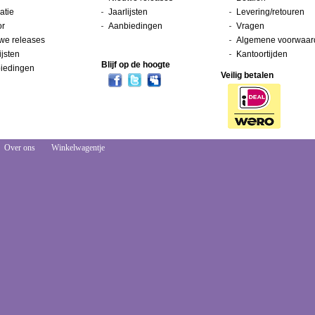
atie
Jaarlijsten
Levering/retouren
or
Aanbiedingen
Vragen
we releases
Algemene voorwaar
ijsten
Kantoortijden
Blijf op de hoogte
iedingen
Veilig betalen
Over ons
Winkelwagentje