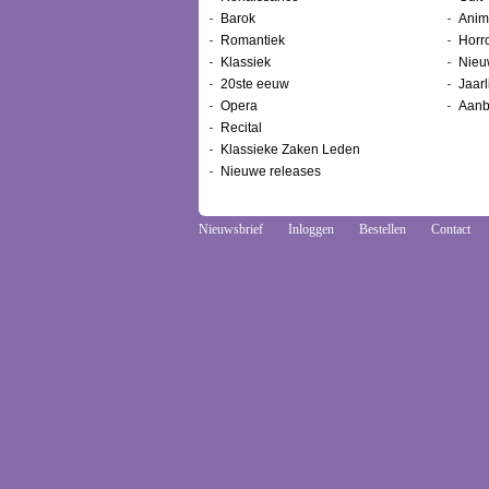
Barok
Anim
Romantiek
Horr
Klassiek
Nieu
20ste eeuw
Jaarl
Opera
Aanb
Recital
Klassieke Zaken Leden
Nieuwe releases
Nieuwsbrief
Inloggen
Bestellen
Contact