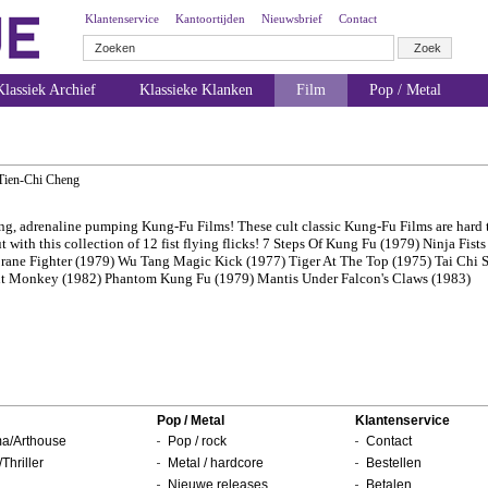
Klantenservice
Kantoortijden
Nieuwsbrief
Contact
lassiek Archief
Klassieke Klanken
Film
Pop / Metal
Tien-Chi Cheng
ng, adrenaline pumping Kung-Fu Films! These cult classic Kung-Fu Films are hard t
t with this collection of 12 fist flying flicks! 7 Steps Of Kung Fu (1979) Ninja Fists
 Crane Fighter (1979) Wu Tang Magic Kick (1977) Tiger At The Top (1975) Tai Chi
ent Monkey (1982) Phantom Kung Fu (1979) Mantis Under Falcon's Claws (1983)
Pop / Metal
Klantenservice
a/Arthouse
Pop / rock
Contact
/Thriller
Metal / hardcore
Bestellen
Nieuwe releases
Betalen