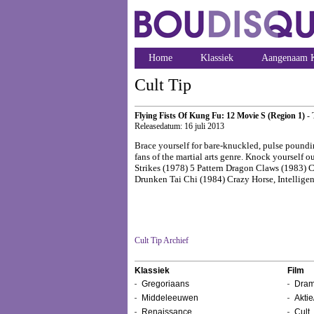
Home
Klassiek
Aangenaam K
Cult Tip
Flying Fists Of Kung Fu: 12 Movie S (Region 1)
- 
Releasedatum: 16 juli 2013
Brace yourself for bare-knuckled, pulse poundi
fans of the martial arts genre. Knock yourself ou
Strikes (1978) 5 Pattern Dragon Claws (1983)
Drunken Tai Chi (1984) Crazy Horse, Intellig
Cult Tip Archief
Klassiek
Film
Gregoriaans
Dram
Middeleeuwen
Aktie
Renaissance
Cult