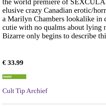
the world premiere of SEXCULA. Fa
elusive crazy Canadian erotic/horro
a Marilyn Chambers lookalike in 
cutie with no qualms about lying n
Bizarre only begins to describ
€ 33.99
Cult Tip Archief