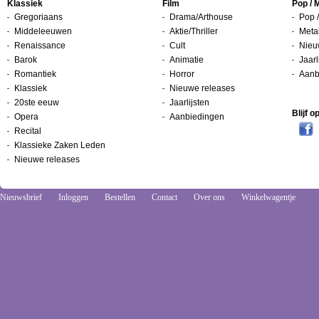
Klassiek
Film
Pop / 
Gregoriaans
Drama/Arthouse
Pop /
Middeleeuwen
Aktie/Thriller
Metal
Renaissance
Cult
Nieu
Barok
Animatie
Jaarl
Romantiek
Horror
Aanb
Klassiek
Nieuwe releases
20ste eeuw
Jaarlijsten
Blijf 
Opera
Aanbiedingen
Recital
Klassieke Zaken Leden
Nieuwe releases
Nieuwsbrief
Inloggen
Bestellen
Contact
Over ons
Winkelwagentje