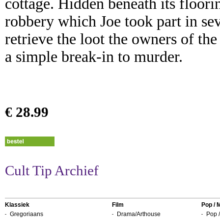
cottage. Hidden beneath its floori
robbery which Joe took part in sev
retrieve the loot the owners of th
a simple break-in to murder.
€ 28.99
Cult Tip Archief
Klassiek
Film
Pop / 
Gregoriaans
Drama/Arthouse
Pop /