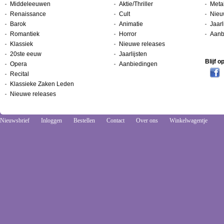
Middeleeuwen
Aktie/Thriller
Metal
Renaissance
Cult
Nieu
Barok
Animatie
Jaarl
Romantiek
Horror
Aanb
Klassiek
Nieuwe releases
20ste eeuw
Jaarlijsten
Blijf 
Opera
Aanbiedingen
Recital
Klassieke Zaken Leden
Nieuwe releases
Nieuwsbrief
Inloggen
Bestellen
Contact
Over ons
Winkelwagentje