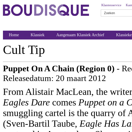
Klantenservice
Kant
Home
Klassiek
Aangenaam Klassiek Archief
Klassiek
Cult Tip
Puppet On A Chain (Region 0)
- Re
Releasedatum: 20 maart 2012
From Alistair MacLean, the write
Eagles Dare
comes
Puppet on a 
smuggling cartel is the quarry of
(Sven-Bartil Taube,
Eagle Has L