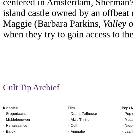
centered in Amsterdam, Sherman's 
island castle owned by an offbeat
Maggie (Barbara Parkins,
Valley o
when they try to gain access to the
Cult Tip Archief
Klassiek
Film
Pop / 
Gregoriaans
Drama/Arthouse
Pop /
Middeleeuwen
Aktie/Thriller
Metal
Renaissance
Cult
Nieu
Barok
Animatie
Jaarl