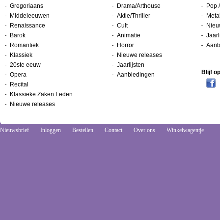
Gregoriaans
Drama/Arthouse
Pop /
Middeleeuwen
Aktie/Thriller
Metal
Renaissance
Cult
Nieu
Barok
Animatie
Jaarl
Romantiek
Horror
Aanb
Klassiek
Nieuwe releases
20ste eeuw
Jaarlijsten
Blijf 
Opera
Aanbiedingen
Recital
Klassieke Zaken Leden
Nieuwe releases
Nieuwsbrief
Inloggen
Bestellen
Contact
Over ons
Winkelwagentje