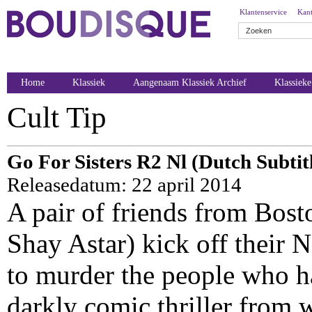
Klantenservice
Kant
Home
Klassiek
Aangenaam Klassiek Archief
Klassiek
Cult Tip
Go For Sisters R2 Nl (Dutch Subtit
Releasedatum: 22 april 2014
A pair of friends from Bost
Shay Astar) kick off their 
to murder the people who ha
darkly comic thriller from 