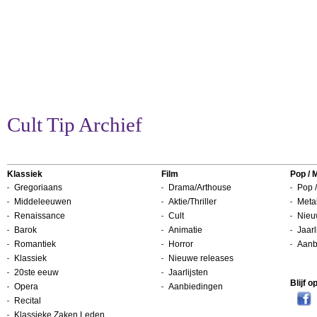
Cult Tip Archief
Klassiek
Film
Pop / 
Gregoriaans
Drama/Arthouse
Pop /
Middeleeuwen
Aktie/Thriller
Metal
Renaissance
Cult
Nieu
Barok
Animatie
Jaarl
Romantiek
Horror
Aanb
Klassiek
Nieuwe releases
20ste eeuw
Jaarlijsten
Blijf 
Opera
Aanbiedingen
Recital
Klassieke Zaken Leden