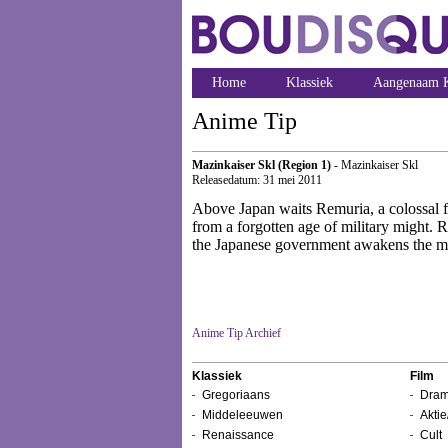
Home
Klassiek
Aangenaam K
Anime Tip
Mazinkaiser Skl (Region 1)
- Mazinkaiser Skl
Releasedatum: 31 mei 2011
Above Japan waits Remuria, a colossal fl
from a forgotten age of military might. 
the Japanese government awakens the mo
Anime Tip Archief
Klassiek
Film
Gregoriaans
Dram
Middeleeuwen
Aktie
Renaissance
Cult