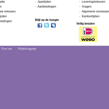
atie
Jaarlijsten
Levering/retouren
or
Aanbiedingen
Vragen
we releases
Algemene voorwaar
ijsten
Kantoortijden
Blijf op de hoogte
iedingen
Veilig betalen
Over ons
Winkelwagentje