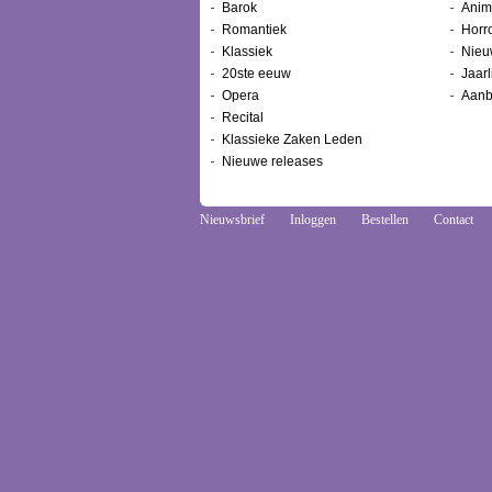
Barok
Anim
Romantiek
Horr
Klassiek
Nieu
20ste eeuw
Jaarl
Opera
Aanb
Recital
Klassieke Zaken Leden
Nieuwe releases
Nieuwsbrief
Inloggen
Bestellen
Contact