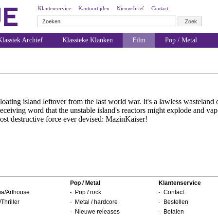
Klantenservice
Kantoortijden
Nieuwsbrief
Contact
lassiek Archief
Klassieke Klanken
Film
Pop / Metal
oating island leftover from the last world war. It's a lawless wastelan
Receiving word that the unstable island's reactors might explode and vap
st destructive force ever devised: MazinKaiser!
Pop / Metal
Klantenservice
a/Arthouse
Pop / rock
Contact
/Thriller
Metal / hardcore
Bestellen
Nieuwe releases
Betalen