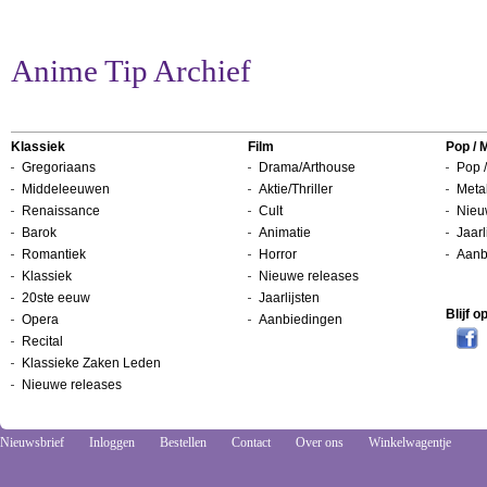
Anime Tip Archief
Klassiek
Film
Pop / 
Gregoriaans
Drama/Arthouse
Pop /
Middeleeuwen
Aktie/Thriller
Metal
Renaissance
Cult
Nieu
Barok
Animatie
Jaarl
Romantiek
Horror
Aanb
Klassiek
Nieuwe releases
20ste eeuw
Jaarlijsten
Blijf 
Opera
Aanbiedingen
Recital
Klassieke Zaken Leden
Nieuwe releases
Nieuwsbrief
Inloggen
Bestellen
Contact
Over ons
Winkelwagentje