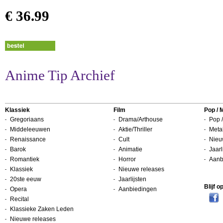
€ 36.99
Anime Tip Archief
Klassiek
Film
Pop / 
Gregoriaans
Drama/Arthouse
Pop /
Middeleeuwen
Aktie/Thriller
Metal
Renaissance
Cult
Nieu
Barok
Animatie
Jaarl
Romantiek
Horror
Aanb
Klassiek
Nieuwe releases
20ste eeuw
Jaarlijsten
Blijf 
Opera
Aanbiedingen
Recital
Klassieke Zaken Leden
Nieuwe releases