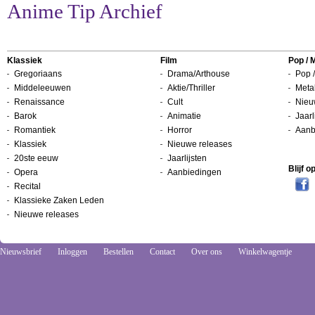
Anime Tip Archief
Klassiek
Film
Pop / 
Gregoriaans
Drama/Arthouse
Pop /
Middeleeuwen
Aktie/Thriller
Metal
Renaissance
Cult
Nieu
Barok
Animatie
Jaarl
Romantiek
Horror
Aanb
Klassiek
Nieuwe releases
20ste eeuw
Jaarlijsten
Blijf 
Opera
Aanbiedingen
Recital
Klassieke Zaken Leden
Nieuwe releases
Nieuwsbrief
Inloggen
Bestellen
Contact
Over ons
Winkelwagentje