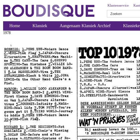
Klantenservice
Kant
Home
Klassiek
Aangenaam Klassiek Archief
Klassiek
1978