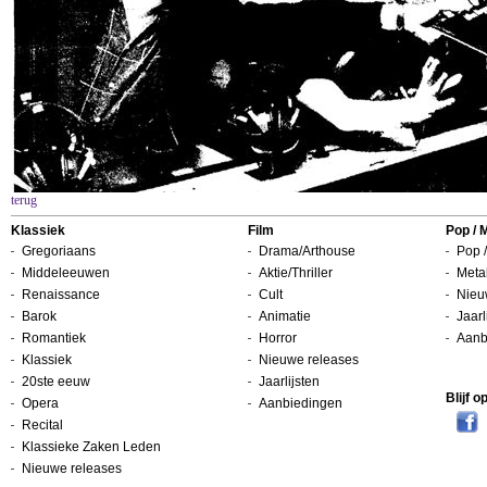
terug
Klassiek
Film
Pop / 
Gregoriaans
Drama/Arthouse
Pop /
Middeleeuwen
Aktie/Thriller
Metal
Renaissance
Cult
Nieu
Barok
Animatie
Jaarl
Romantiek
Horror
Aanb
Klassiek
Nieuwe releases
20ste eeuw
Jaarlijsten
Blijf 
Opera
Aanbiedingen
Recital
Klassieke Zaken Leden
Nieuwe releases