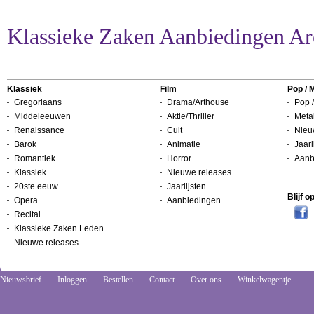
Klassieke Zaken Aanbiedingen Ar
Klassiek
Film
Pop / 
Gregoriaans
Drama/Arthouse
Pop /
Middeleeuwen
Aktie/Thriller
Metal
Renaissance
Cult
Nieu
Barok
Animatie
Jaarl
Romantiek
Horror
Aanb
Klassiek
Nieuwe releases
20ste eeuw
Jaarlijsten
Blijf 
Opera
Aanbiedingen
Recital
Klassieke Zaken Leden
Nieuwe releases
Nieuwsbrief
Inloggen
Bestellen
Contact
Over ons
Winkelwagentje