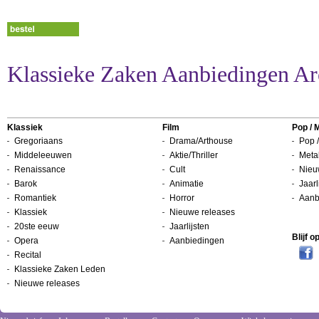
Klassieke Zaken Aanbiedingen Ar
Klassiek
Film
Pop / 
Gregoriaans
Drama/Arthouse
Pop /
Middeleeuwen
Aktie/Thriller
Metal
Renaissance
Cult
Nieu
Barok
Animatie
Jaarl
Romantiek
Horror
Aanb
Klassiek
Nieuwe releases
20ste eeuw
Jaarlijsten
Blijf 
Opera
Aanbiedingen
Recital
Klassieke Zaken Leden
Nieuwe releases