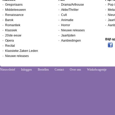
Gregoriaans
Drama/Arthouse
Pop /
Middeleeuwen
Aktie/Thriller
Metal
Renaissance
Cult
Nieu
Barok
Animatie
Jaarl
Romantiek
Horror
Aanb
Klassiek
Nieuwe releases
20ste eeuw
Jaarlijsten
Blijf 
Opera
Aanbiedingen
Recital
Klassieke Zaken Leden
Nieuwe releases
Nieuwsbrief
Inloggen
Bestellen
Contact
Over ons
Winkelwagentje