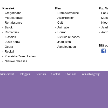
Klassiek
Film
Pop / 
Gregoriaans
Drama/Arthouse
Pop /
Middeleeuwen
Aktie/Thriller
Metal
Renaissance
Cult
Nieu
Barok
Animatie
Jaarl
Romantiek
Horror
Aanb
Klassiek
Nieuwe releases
20ste eeuw
Jaarlijsten
Blijf 
Opera
Aanbiedingen
Recital
Klassieke Zaken Leden
Nieuwe releases
Nieuwsbrief
Inloggen
Bestellen
Contact
Over ons
Winkelwagentje