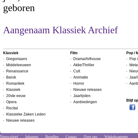
geboren
Aangenaam Klassiek Archief
Klassiek
Film
Pop / 
Gregoriaans
Drama/Arthouse
Pop /
Middeleeuwen
Aktie/Thriller
Metal
Renaissance
Cult
Nieu
Barok
Animatie
Jaarl
Romantiek
Horror
Aanb
Klassiek
Nieuwe releases
20ste eeuw
Jaarlijsten
Blijf 
Opera
Aanbiedingen
Recital
Klassieke Zaken Leden
Nieuwe releases
Nieuwsbrief
Inloggen
Bestellen
Contact
Over ons
Winkelwagentje