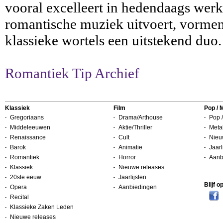
vooral excelleert in hedendaags werk,
romantische muziek uitvoert, vormen
klassieke wortels een uitstekend duo.
Romantiek Tip Archief
Klassiek
Film
Pop / 
Gregoriaans
Drama/Arthouse
Pop /
Middeleeuwen
Aktie/Thriller
Metal
Renaissance
Cult
Nieu
Barok
Animatie
Jaarl
Romantiek
Horror
Aanb
Klassiek
Nieuwe releases
20ste eeuw
Jaarlijsten
Blijf 
Opera
Aanbiedingen
Recital
Klassieke Zaken Leden
Nieuwe releases