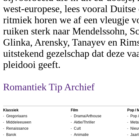
west-europese, lees vooral Duitse
ritmiek horen we af een vleugje 
ruiken sterk naar Mendelssohn, S
Glinka, Arensky, Tanayev en Rim
uitstekend gezelschap dat deze v
pleidooi geeft.
Romantiek Tip Archief
Klassiek
Film
Pop / 
Gregoriaans
Drama/Arthouse
Pop /
Middeleeuwen
Aktie/Thriller
Metal
Renaissance
Cult
Nieu
Barok
Animatie
Jaarl