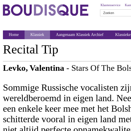
Klantenservice
Kant
Home
Klassiek
Aangenaam Klassiek Archief
Klassiek
Recital Tip
Levko, Valentina
- Stars Of The Bol
Sommige Russische vocalisten zijn
wereldberoemd in eigen land. Ne
een enkele keer mee met het Bolsh
schitterde vooral in eigen land 
niet altijd perfecte opnamekwalite