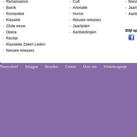
Renaissance
Cult
Nieu
Barok
Animatie
Jaarl
Romantiek
Horror
Aanb
Klassiek
Nieuwe releases
20ste eeuw
Jaarlijsten
Blijf 
Opera
Aanbiedingen
Recital
Klassieke Zaken Leden
Nieuwe releases
Nieuwsbrief
Inloggen
Bestellen
Contact
Over ons
Winkelwagentje