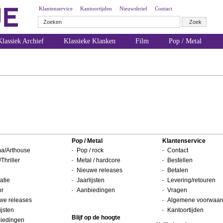
Klantenservice
Kantoortijden
Nieuwsbrief
Contact
lassiek Archief
Klassieke Klanken
Film
Pop / Metal
Pop / Metal
Klantenservice
a/Arthouse
Pop / rock
Contact
/Thriller
Metal / hardcore
Bestellen
Nieuwe releases
Betalen
atie
Jaarlijsten
Levering/retouren
or
Aanbiedingen
Vragen
we releases
Algemene voorwaar
ijsten
Kantoortijden
Blijf op de hoogte
iedingen