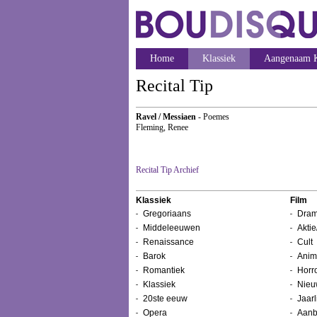
Home
Klassiek
Aangenaam K
Recital Tip
Ravel / Messiaen
- Poemes
Fleming, Renee
Recital Tip Archief
Klassiek
Film
Gregoriaans
Dram
Middeleeuwen
Aktie
Renaissance
Cult
Barok
Anim
Romantiek
Horr
Klassiek
Nieu
20ste eeuw
Jaarl
Opera
Aanb