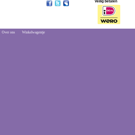
Veilig betalen
Over ons
Winkelwagentje