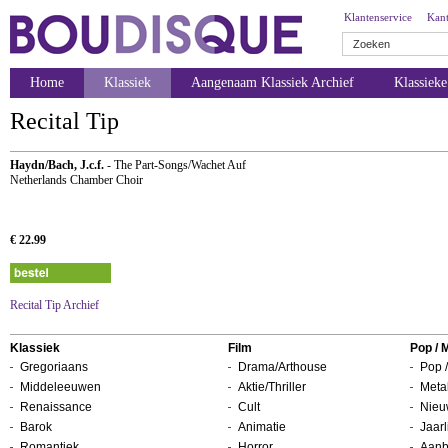
Klantenservice
Kant
Home
Klassiek
Aangenaam Klassiek Archief
Klassiek
Recital Tip
Haydn/Bach, J.c.f.
- The Part-Songs/Wachet Auf
Netherlands Chamber Choir
€ 22.99
Recital Tip Archief
Klassiek
Film
Pop / 
Gregoriaans
Drama/Arthouse
Pop /
Middeleeuwen
Aktie/Thriller
Metal
Renaissance
Cult
Nieu
Barok
Animatie
Jaarl
Romantiek
Horror
Aanb