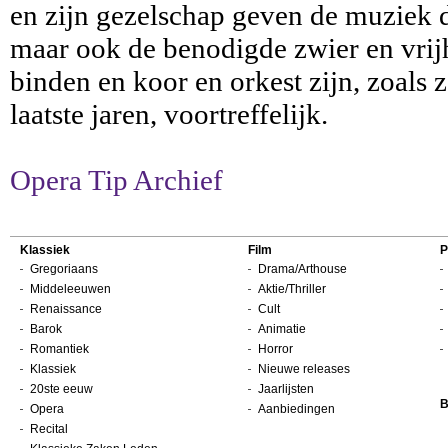
en zijn gezelschap geven de muziek d
maar ook de benodigde zwier en vrijh
binden en koor en orkest zijn, zoals 
laatste jaren, voortreffelijk.
Opera Tip Archief
Klassiek
Film
P
Gregoriaans
Drama/Arthouse
Middeleeuwen
Aktie/Thriller
Renaissance
Cult
Barok
Animatie
Romantiek
Horror
Klassiek
Nieuwe releases
20ste eeuw
Jaarlijsten
B
Opera
Aanbiedingen
Recital