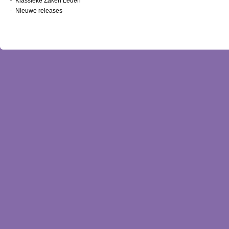
Klassieke Zaken Leden
Nieuwe releases
Nieuwsbrief
Inloggen
Bestellen
Contact
Over ons
Winkelwagentje