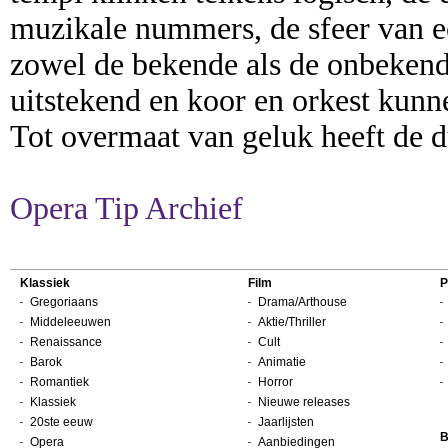
muzikale nummers, de sfeer van ee
zowel de bekende als de onbekende
uitstekend en koor en orkest kunne
Tot overmaat van geluk heeft de d
Opera Tip Archief
Klassiek
Film
P
Gregoriaans
Drama/Arthouse
Middeleeuwen
Aktie/Thriller
Renaissance
Cult
Barok
Animatie
Romantiek
Horror
Klassiek
Nieuwe releases
20ste eeuw
Jaarlijsten
B
Opera
Aanbiedingen