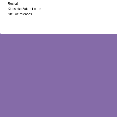
Recital
Klassieke Zaken Leden
Nieuwe releases
Nieuwsbrief
Inloggen
Bestellen
Contact
Over ons
Winkelwagentje