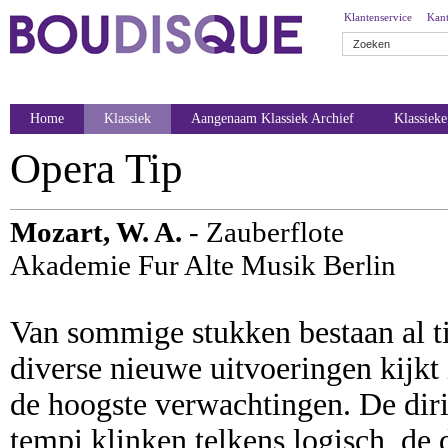
Klantenservice
Kant
Home
Klassiek
Aangenaam Klassiek Archief
Klassiek
Opera Tip
Mozart, W. A.
- Zauberflote
Akademie Fur Alte Musik Berlin
Van sommige stukken bestaan al t
diverse nieuwe uitvoeringen kijkt
de hoogste verwachtingen. De dir
tempi klinken telkens logisch, de