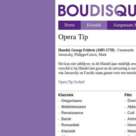
Home
Klassiek
Aangenaam K
Opera Tip
Handel, George Frideric (1685-1759)
- Faramondo
Jaroussky, Philippe/Cencis, Mark
Het kon niet uitblijven: in dit Händel-jaar eindelijk
verschil is bij Händel niet groot en de uitvoering is 
van Jaroussky en Fasolis staan garant voor een meesl
Opera Tip Archief
Klassiek
Film
Gregoriaans
Dram
Middeleeuwen
Aktie
Renaissance
Cult
Barok
Anim
Romantiek
Horr
Klassiek
Nieu