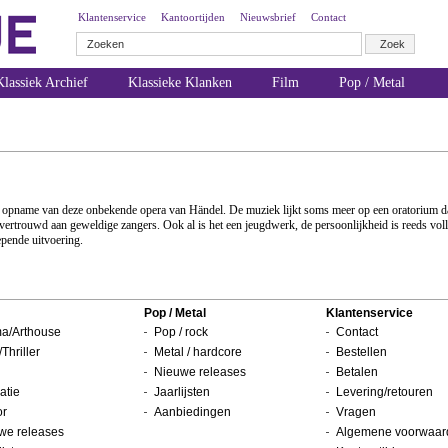
Klantenservice
Kantoortijden
Nieuwsbrief
Contact
lassiek Archief
Klassieke Klanken
Film
Pop / Metal
 een opname van deze onbekende opera van Händel. De muziek lijkt soms meer op een oratorium d
toevertrouwd aan geweldige zangers. Ook al is het een jeugdwerk, de persoonlijkheid is reeds v
epende uitvoering.
Pop / Metal
Klantenservice
a/Arthouse
Pop / rock
Contact
/Thriller
Metal / hardcore
Bestellen
Nieuwe releases
Betalen
atie
Jaarlijsten
Levering/retouren
or
Aanbiedingen
Vragen
we releases
Algemene voorwaar