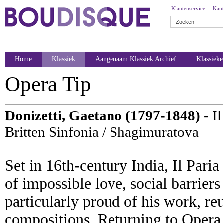
Klantenservice
Kant
Home
Klassiek
Aangenaam Klassiek Archief
Klassiek
Opera Tip
Donizetti, Gaetano (1797-1848)
- Il
Britten Sinfonia / Shagimuratova
Set in 16th-century India, Il Pari
of impossible love, social barriers
particularly proud of his work, re
compositions. Returning to Opera