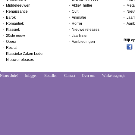
Middeleeuwen
Aktie/Thriller
Metal
Renaissance
Cult
Nieu
Barok
Animatie
Jaarl
Romantiek
Horror
Aanb
Klassiek
Nieuwe releases
20ste eeuw
Jaarlijsten
Blijf 
Opera
Aanbiedingen
Recital
Klassieke Zaken Leden
Nieuwe releases
Nieuwsbrief
Inloggen
Bestellen
Contact
Over ons
Winkelwagentje