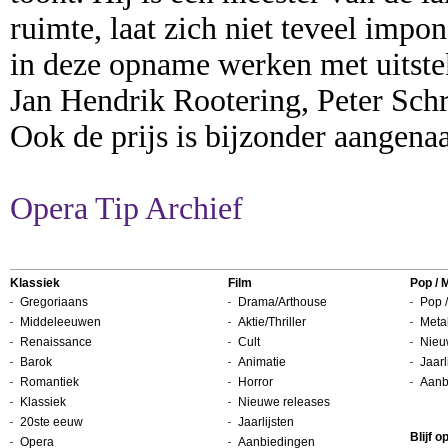
ruimte, laat zich niet teveel im
in deze opname werken met uitste
Jan Hendrik Rootering, Peter Sch
Ook de prijs is bijzonder aangena
Opera Tip Archief
Klassiek
Film
Pop / 
Gregoriaans
Drama/Arthouse
Pop /
Middeleeuwen
Aktie/Thriller
Metal
Renaissance
Cult
Nieu
Barok
Animatie
Jaarl
Romantiek
Horror
Aanb
Klassiek
Nieuwe releases
20ste eeuw
Jaarlijsten
Blijf 
Opera
Aanbiedingen