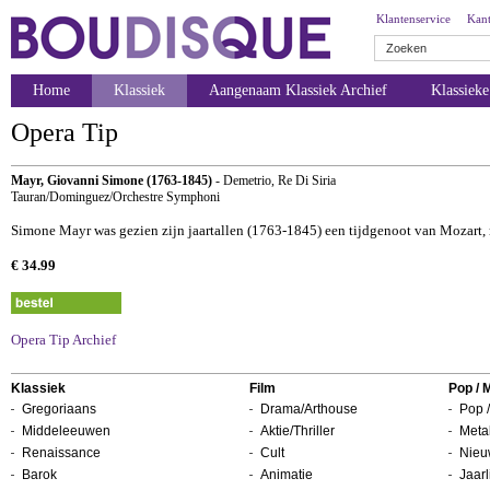
Klantenservice
Kant
Home
Klassiek
Aangenaam Klassiek Archief
Klassiek
Opera Tip
Mayr, Giovanni Simone (1763-1845)
- Demetrio, Re Di Siria
Tauran/Dominguez/Orchestre Symphoni
Simone Mayr was gezien zijn jaartallen (1763-1845) een tijdgenoot van Mozart, 
€ 34.99
Opera Tip Archief
Klassiek
Film
Pop / 
Gregoriaans
Drama/Arthouse
Pop /
Middeleeuwen
Aktie/Thriller
Metal
Renaissance
Cult
Nieu
Barok
Animatie
Jaarl