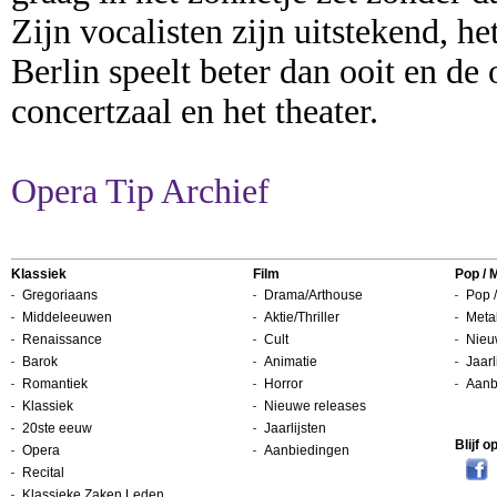
Zijn vocalisten zijn uitstekend, h
Berlin speelt beter dan ooit en d
concertzaal en het theater.
Opera Tip Archief
Klassiek
Film
Pop / 
Gregoriaans
Drama/Arthouse
Pop /
Middeleeuwen
Aktie/Thriller
Metal
Renaissance
Cult
Nieu
Barok
Animatie
Jaarl
Romantiek
Horror
Aanb
Klassiek
Nieuwe releases
20ste eeuw
Jaarlijsten
Blijf 
Opera
Aanbiedingen
Recital
Klassieke Zaken Leden