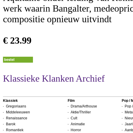
werk waarin Bangalter, medeoprich
compositie opnieuw uitvindt
€ 23.99
Klassieke Klanken Archief
Klassiek
Film
Pop / 
Gregoriaans
Drama/Arthouse
Pop /
Middeleeuwen
Aktie/Thriller
Metal
Renaissance
Cult
Nieu
Barok
Animatie
Jaarl
Romantiek
Horror
Aanb