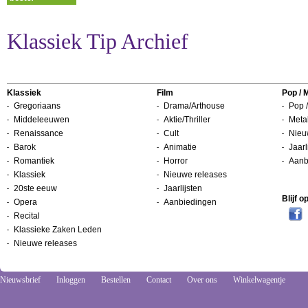
Klassiek Tip Archief
Klassiek
Film
Pop / 
Gregoriaans
Drama/Arthouse
Pop /
Middeleeuwen
Aktie/Thriller
Metal
Renaissance
Cult
Nieu
Barok
Animatie
Jaarl
Romantiek
Horror
Aanb
Klassiek
Nieuwe releases
20ste eeuw
Jaarlijsten
Blijf 
Opera
Aanbiedingen
Recital
Klassieke Zaken Leden
Nieuwe releases
Nieuwsbrief
Inloggen
Bestellen
Contact
Over ons
Winkelwagentje