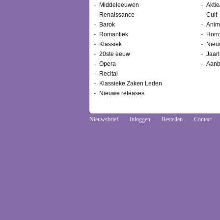
Middeleeuwen
Aktie
Renaissance
Cult
Barok
Anim
Romantiek
Horr
Klassiek
Nieu
20ste eeuw
Jaarl
Opera
Aanb
Recital
Klassieke Zaken Leden
Nieuwe releases
Nieuwsbrief
Inloggen
Bestellen
Contact