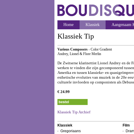
Home
Klassiek
Aangenaam K
Klassiek Tip
Various Composers
- Color Gradient
Andrey, Lionel & Flore Merlin
De Zwitserse klarinettist Lionel Andrey en de 
werken te vinden die zijn gecomponeerd tussen
Amerika en tussen klassieke- en quasigeïmprovi
esthetische evoluties van muziek in de 20e eeu
culturele invloeden op componisten als Debussy
€ 24.99
Klassiek Tip Archief
Klassiek
Film
Gregoriaans
Dram