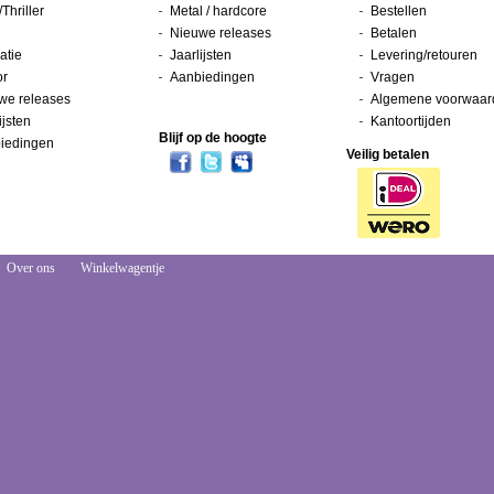
/Thriller
Metal / hardcore
Bestellen
Nieuwe releases
Betalen
atie
Jaarlijsten
Levering/retouren
or
Aanbiedingen
Vragen
we releases
Algemene voorwaar
ijsten
Kantoortijden
Blijf op de hoogte
iedingen
Veilig betalen
Over ons
Winkelwagentje