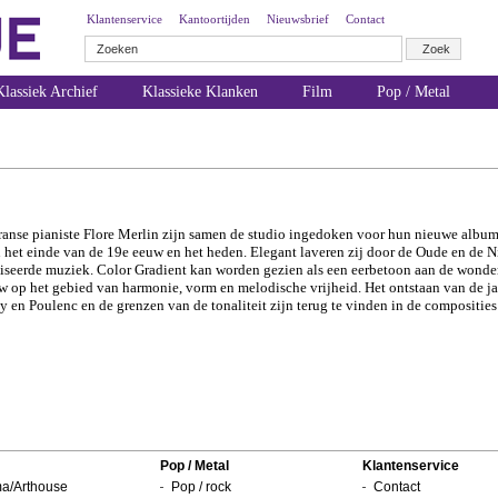
Klantenservice
Kantoortijden
Nieuwsbrief
Contact
lassiek Archief
Klassieke Klanken
Film
Pop / Metal
Franse pianiste Flore Merlin zijn samen de studio ingedoken voor hun nieuwe album
 het einde van de 19e eeuw en het heden. Elegant laveren zij door de Oude en de N
seerde muziek. Color Gradient kan worden gezien als een eerbetoon aan de wonderb
w op het gebied van harmonie, vorm en melodische vrijheid. Het ontstaan van de ja
 en Poulenc en de grenzen van de tonaliteit zijn terug te vinden in de composities
Pop / Metal
Klantenservice
a/Arthouse
Pop / rock
Contact