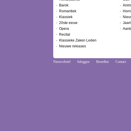
Barok
Anim
Romantiek
Horr
Klassiek
Nieu
20ste eeuw
Jaarl
Opera
Aanb
Recital
Klassieke Zaken Leden
Nieuwe releases
Nieuwsbrief
Inloggen
Bestellen
Contact