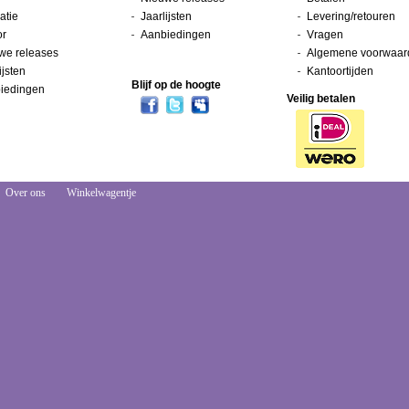
atie
Jaarlijsten
Levering/retouren
or
Aanbiedingen
Vragen
we releases
Algemene voorwaar
ijsten
Kantoortijden
Blijf op de hoogte
iedingen
Veilig betalen
Over ons
Winkelwagentje