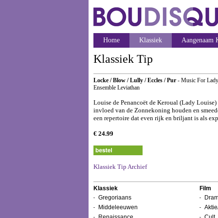
Home
Klassiek
Aangenaam K
Klassiek Tip
Locke / Blow / Lully / Eccles / Pur
- Music For Lady
Ensemble Leviathan
Louise de Penancoët de Keroual (Lady Louise) 
invloed van de Zonnekoning houden en smeedde
een repertoire dat even rijk en briljant is als 
€ 24.99
Klassiek Tip Archief
Klassiek
Film
Gregoriaans
Dram
Middeleeuwen
Aktie
Renaissance
Cult