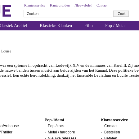
Klantenservice
Kantoortijden
Nieuwsbrief
Contact
lassiek Archief
Klassieke Klanken
Film
Pop / Metal
 Louise
was een spionne in opdracht van Lodewijk XIV en de minnares van Karel II. Zij m
 nauwe banden tussen musici aan beide zijden van het Kanaal. Deze politieke be
expressief. Een echte herontdekking, dankzij het Ensemble Leviathan en Lucile Tessie
Pop / Metal
Klantenservice
a/Arthouse
Pop / rock
Contact
/Thriller
Metal / hardcore
Bestellen
Nieuwe releases
Betalen