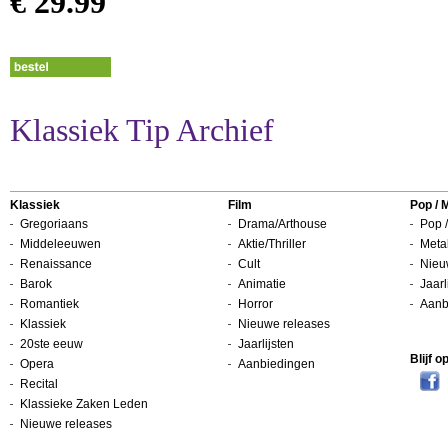
€ 29.99
Klassiek Tip Archief
Klassiek
Film
Pop / 
Gregoriaans
Drama/Arthouse
Pop /
Middeleeuwen
Aktie/Thriller
Metal
Renaissance
Cult
Nieu
Barok
Animatie
Jaarl
Romantiek
Horror
Aanb
Klassiek
Nieuwe releases
20ste eeuw
Jaarlijsten
Blijf 
Opera
Aanbiedingen
Recital
Klassieke Zaken Leden
Nieuwe releases