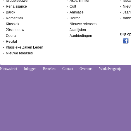
Middeleeuwen
Aktie/Thriller
Metal
Renaissance
Cult
Nieu
Barok
Animatie
Jaarl
Romantiek
Horror
Aanb
Klassiek
Nieuwe releases
20ste eeuw
Jaarlijsten
Blijf 
Opera
Aanbiedingen
Recital
Klassieke Zaken Leden
Nieuwe releases
Nieuwsbrief
Inloggen
Bestellen
Contact
Over ons
Winkelwagentje