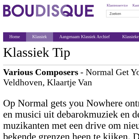
Klantenservice
Kant
Home
Klassiek
Aangenaam Klassiek Archief
Klassiek
Klassiek Tip
Various Composers
- Normal Get Y
Veldhoven, Klaartje Van
Op Normal gets you Nowhere ont
en musici uit debarokmuziek en de
muzikanten met een drive om nieuw
bekende grenzen heen te kijken. 