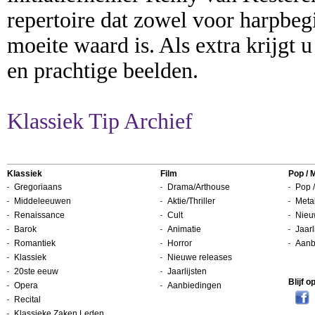
repertoire dat zowel voor harpbeg
moeite waard is. Als extra krijgt 
en prachtige beelden.
Klassiek Tip Archief
Klassiek
Film
Pop / 
Gregoriaans
Drama/Arthouse
Pop /
Middeleeuwen
Aktie/Thriller
Metal
Renaissance
Cult
Nieu
Barok
Animatie
Jaarl
Romantiek
Horror
Aanb
Klassiek
Nieuwe releases
20ste eeuw
Jaarlijsten
Blijf 
Opera
Aanbiedingen
Recital
Klassieke Zaken Leden