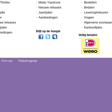
/Thriller
Metal / hardcore
Bestellen
Nieuwe releases
Betalen
atie
Jaarlijsten
Levering/retouren
or
Aanbiedingen
Vragen
we releases
Algemene voorwaar
ijsten
Kantoortijden
Blijf op de hoogte
iedingen
Veilig betalen
Over ons
Winkelwagentje