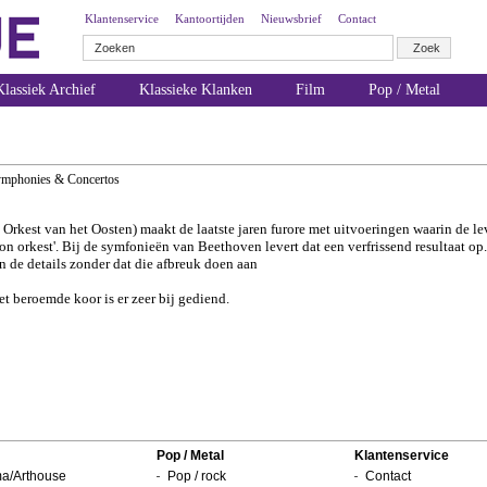
Klantenservice
Kantoortijden
Nieuwsbrief
Contact
lassiek Archief
Klassieke Klanken
Film
Pop / Metal
ymphonies & Concertos
Orkest van het Oosten) maakt de laatste jaren furore met
uitvoeringen waarin de le
on orkest'.
Bij de symfonieën van Beethoven levert dat een verfrissend resultaat op.
n de details zonder dat die afbreuk doen aan
t beroemde koor is er zeer bij gediend.
Pop / Metal
Klantenservice
a/Arthouse
Pop / rock
Contact