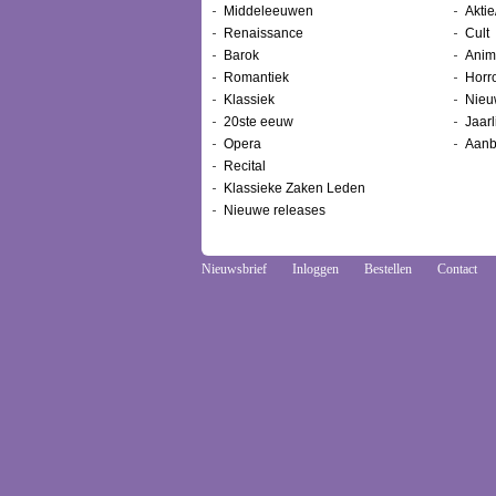
Middeleeuwen
Aktie
Renaissance
Cult
Barok
Anim
Romantiek
Horr
Klassiek
Nieu
20ste eeuw
Jaarl
Opera
Aanb
Recital
Klassieke Zaken Leden
Nieuwe releases
Nieuwsbrief
Inloggen
Bestellen
Contact