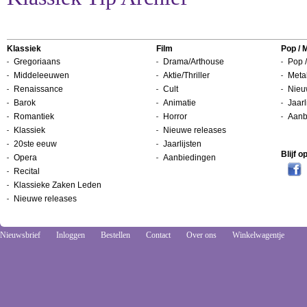
Klassiek
Film
Pop / 
Gregoriaans
Drama/Arthouse
Pop /
Middeleeuwen
Aktie/Thriller
Metal
Renaissance
Cult
Nieu
Barok
Animatie
Jaarl
Romantiek
Horror
Aanb
Klassiek
Nieuwe releases
20ste eeuw
Jaarlijsten
Blijf 
Opera
Aanbiedingen
Recital
Klassieke Zaken Leden
Nieuwe releases
Nieuwsbrief
Inloggen
Bestellen
Contact
Over ons
Winkelwagentje