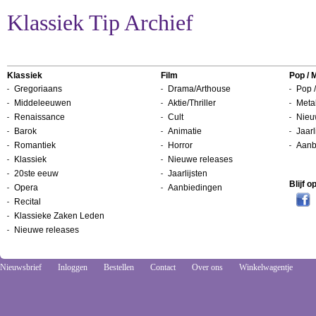
Klassiek Tip Archief
Klassiek
Film
Pop / 
Gregoriaans
Drama/Arthouse
Pop /
Middeleeuwen
Aktie/Thriller
Metal
Renaissance
Cult
Nieu
Barok
Animatie
Jaarl
Romantiek
Horror
Aanb
Klassiek
Nieuwe releases
20ste eeuw
Jaarlijsten
Blijf 
Opera
Aanbiedingen
Recital
Klassieke Zaken Leden
Nieuwe releases
Nieuwsbrief
Inloggen
Bestellen
Contact
Over ons
Winkelwagentje