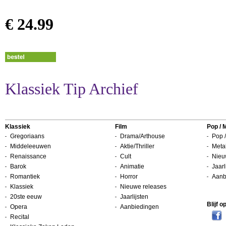
€ 24.99
Klassiek Tip Archief
Klassiek
Film
Pop / 
Gregoriaans
Drama/Arthouse
Pop /
Middeleeuwen
Aktie/Thriller
Metal
Renaissance
Cult
Nieu
Barok
Animatie
Jaarl
Romantiek
Horror
Aanb
Klassiek
Nieuwe releases
20ste eeuw
Jaarlijsten
Blijf 
Opera
Aanbiedingen
Recital