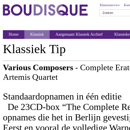
Klantenservice
Kant
Home
Klassiek
Aangenaam Klassiek Archief
Klassiek
Klassiek Tip
Various Composers
- Complete Era
Artemis Quartet
Standaardopnamen in één editie
De 23CD-box “The Complete Rec
opnames die het in Berlijn gevest
Eerst en vooral de volledige Warn