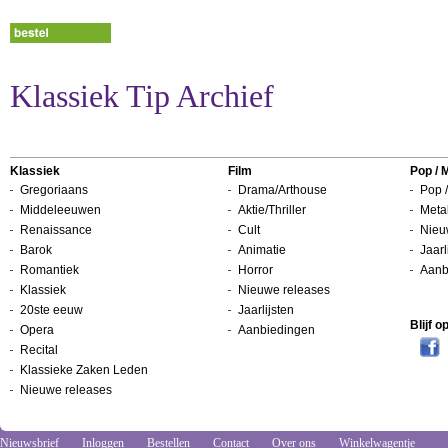
Klassiek Tip Archief
Klassiek
Film
Pop / 
Gregoriaans
Drama/Arthouse
Pop /
Middeleeuwen
Aktie/Thriller
Metal
Renaissance
Cult
Nieu
Barok
Animatie
Jaarl
Romantiek
Horror
Aanb
Klassiek
Nieuwe releases
20ste eeuw
Jaarlijsten
Blijf 
Opera
Aanbiedingen
Recital
Klassieke Zaken Leden
Nieuwe releases
Nieuwsbrief
Inloggen
Bestellen
Contact
Over ons
Winkelwagentje