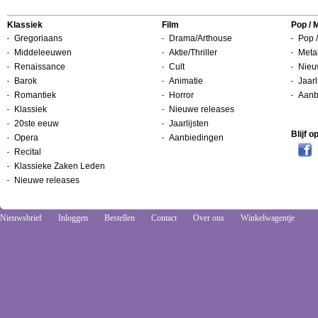
Klassiek
Film
Pop / 
Gregoriaans
Drama/Arthouse
Pop /
Middeleeuwen
Aktie/Thriller
Metal
Renaissance
Cult
Nieu
Barok
Animatie
Jaarl
Romantiek
Horror
Aanb
Klassiek
Nieuwe releases
20ste eeuw
Jaarlijsten
Blijf 
Opera
Aanbiedingen
Recital
Klassieke Zaken Leden
Nieuwe releases
Nieuwsbrief
Inloggen
Bestellen
Contact
Over ons
Winkelwagentje