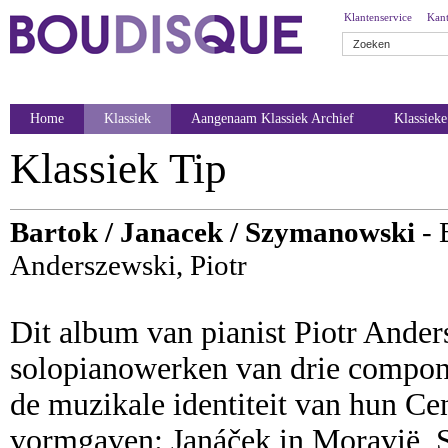
Klantenservice
Kant
Home
Klassiek
Aangenaam Klassiek Archief
Klassiek
Klassiek Tip
Bartok / Janacek / Szymanowski
- 
Anderszewski, Piotr
Dit album van pianist Piotr Ander
solopianowerken van drie componi
de muzikale identiteit van hun Ce
vormgaven: Janáček in Moravië, 