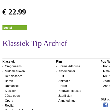
€ 22.99
Klassiek Tip Archief
Klassiek
Film
Pop / 
Gregoriaans
Drama/Arthouse
Pop /
Middeleeuwen
Aktie/Thriller
Metal
Renaissance
Cult
Nieu
Barok
Animatie
Jaarl
Romantiek
Horror
Aanb
Klassiek
Nieuwe releases
20ste eeuw
Jaarlijsten
Blijf 
Opera
Aanbiedingen
Recital