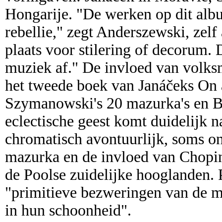
Hongarije. "De werken op dit alb
rebellie," zegt Anderszewski, zelf
plaats voor stilering of decorum.
muziek af." De invloed van volksm
het tweede boek van Janáčeks On 
Szymanowski's 20 mazurka's en B
eclectische geest komt duidelijk n
chromatisch avontuurlijk, soms on
mazurka en de invloed van Chopin
de Poolse zuidelijke hooglanden. 
"primitieve bezweringen van de muz
in hun schoonheid".