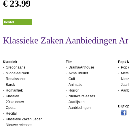
€ 23.99
Klassieke Zaken Aanbiedingen Ar
Klassiek
Film
Pop / 
Gregoriaans
Drama/Arthouse
Pop /
Middeleeuwen
Aktie/Thriller
Metal
Renaissance
Cult
Nieu
Barok
Animatie
Jaarl
Romantiek
Horror
Aanb
Klassiek
Nieuwe releases
20ste eeuw
Jaarlijsten
Blijf 
Opera
Aanbiedingen
Recital
Klassieke Zaken Leden
Nieuwe releases