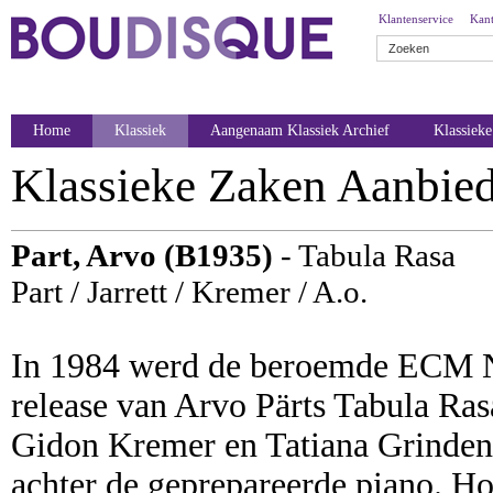
Klantenservice
Kant
Home
Klassiek
Aangenaam Klassiek Archief
Klassiek
Klassieke Zaken Aanbie
Part, Arvo (B1935)
- Tabula Rasa
Part / Jarrett / Kremer / A.o.
In 1984 werd de beroemde ECM N
release van Arvo Pärts Tabula Ras
Gidon Kremer en Tatiana Grinden
achter de geprepareerde piano. H