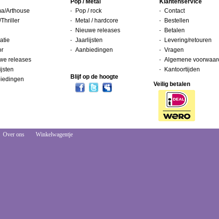
Pop / Metal
Klantenservice
a/Arthouse
Pop / rock
Contact
/Thriller
Metal / hardcore
Bestellen
Nieuwe releases
Betalen
atie
Jaarlijsten
Levering/retouren
or
Aanbiedingen
Vragen
we releases
Algemene voorwaar
ijsten
Kantoortijden
Blijf op de hoogte
iedingen
Veilig betalen
Over ons
Winkelwagentje