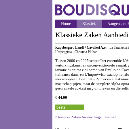
Home
Klassiek
Aangenaam K
Klassieke Zaken Aanbied
Kapsberger / Landi / Cavalieri A.o.
- La Tarantella 
L'arpeggiata - Christina Pluhar
Tussen 2000 en 2005 schreef het ensemble L’Arp
vertolkingskunst en onconventio-nele aanpak 
tazione di anima e di corpo van Emilio de’Cava
Italiaanse dans, en L’Improvviso waarop het a
mezzosopraan Johannette Zomer en alleskunner M
maatschap-pijen, maar de complete Alpha-opnam
geen enkele cd-kast mag ontbreken en die zelfs
€ 44.99
Klassieke Zaken Aanbiedingen Archief