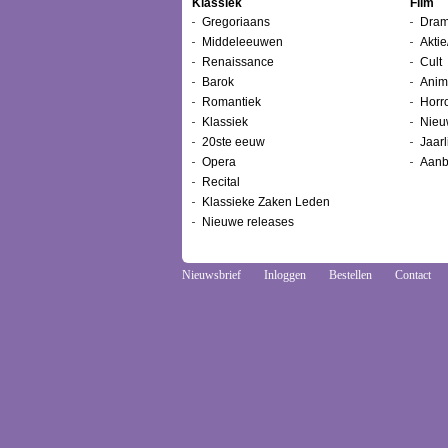
Klassiek
Film
Gregoriaans
Dram
Middeleeuwen
Aktie
Renaissance
Cult
Barok
Anim
Romantiek
Horr
Klassiek
Nieu
20ste eeuw
Jaarl
Opera
Aanb
Recital
Klassieke Zaken Leden
Nieuwe releases
Nieuwsbrief
Inloggen
Bestellen
Contact