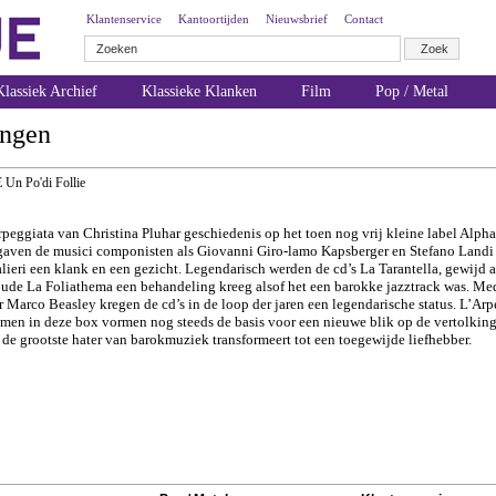
Klantenservice
Kantoortijden
Nieuwsbrief
Contact
lassiek Archief
Klassieke Klanken
Film
Pop / Metal
ingen
E Un Po'di Follie
eggiata van Christina Pluhar geschiedenis op het toen nog vrij kleine label Alpha
gaven de musici componisten als Giovanni Giro-lamo Kapsberger en Stefano Landi 
lieri een klank en een gezicht. Legendarisch werden de cd’s La Tarantella, gewijd 
loude La Foliathema een behandeling kreeg alsof het een barokke jazztrack was. Me
arco Beasley kregen de cd’s in de loop der jaren een legendarische status. L’Arpe
en in deze box vormen nog steeds de basis voor een nieuwe blik op de vertolking
 de grootste hater van barokmuziek transformeert tot een toegewijde liefhebber.