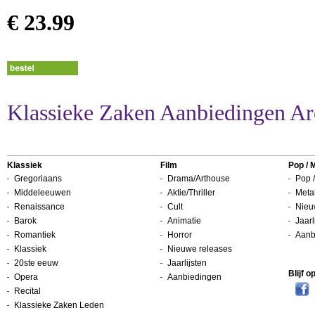
€ 23.99
Klassieke Zaken Aanbiedingen Ar
Klassiek
Film
Pop / 
Gregoriaans
Drama/Arthouse
Pop /
Middeleeuwen
Aktie/Thriller
Metal
Renaissance
Cult
Nieu
Barok
Animatie
Jaarl
Romantiek
Horror
Aanb
Klassiek
Nieuwe releases
20ste eeuw
Jaarlijsten
Blijf 
Opera
Aanbiedingen
Recital
Klassieke Zaken Leden