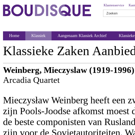
Klantenservice
Kant
Home
Klassiek
Aangenaam Klassiek Archief
Klassiek
Klassieke Zaken Aanbie
Weinberg, Mieczyslaw (1919-1996)
Arcadia Quartet
Mieczysław Weinberg heeft een z
zijn Pools-Joodse afkomst moest d
de beste componisten van Rusland
zijn voor de Sovjetautoriteiten. W