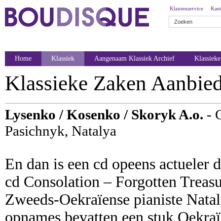
Klantenservice
Kant
Home
Klassiek
Aangenaam Klassiek Archief
Klassiek
Klassieke Zaken Aanbie
Lysenko / Kosenko / Skoryk A.o.
- 
Pasichnyk, Natalya
En dan is een cd opeens actueler 
cd Consolation – Forgotten Treasu
Zweeds-Oekraïense pianiste Natal
opnames bevatten een stuk Oekra