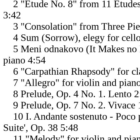
2 "Etude No. 8" from 11 Etudes
3:42
3 "Consolation" from Three Piec
4 Sum (Sorrow), elegy for cello
5 Meni odnakovo (It Makes no Di
piano 4:54
6 "Carpathian Rhapsody" for cla
7 "Allegro" for violin and pian
8 Prelude, Op. 4 No. 1. Lento 2
9 Prelude, Op. 7 No. 2. Vivace 
10 I. Andante sostenuto - Poco p
Suite', Op. 38 5:48
11 "Melody" for violin and pia