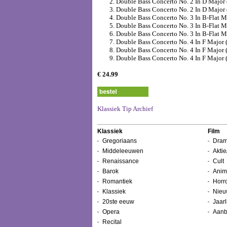
2. Double Bass Concerto No. 2 In D Major (P
3. Double Bass Concerto No. 2 In D Major (P
4. Double Bass Concerto No. 3 In B-Flat Ma
5. Double Bass Concerto No. 3 In B-Flat Ma
6. Double Bass Concerto No. 3 In B-Flat Ma
7. Double Bass Concerto No. 4 In F Major (P
8. Double Bass Concerto No. 4 In F Major (Pr
9. Double Bass Concerto No. 4 In F Major (Pr
€ 24.99
Klassiek Tip Archief
Klassiek
Film
Gregoriaans
Dram
Middeleeuwen
Aktie
Renaissance
Cult
Barok
Anim
Romantiek
Horr
Klassiek
Nieu
20ste eeuw
Jaarl
Opera
Aanb
Recital