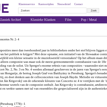
Klantenservice
Kantoortijden
Nieuwsbrief
Contact
lassiek Archief
Klassieke Klanken
Film
Pop / Metal
ncertos Nr. 2- 4
mposities meer dan tweehonderd jaar in bibliotheken onder het stof blijven liggen e
an het publiek te krijgen?
Met deze opname, een initiatief van de Slowaakse contr
ijfeld een kleine sensatie in de muziekwereld veroorzaken! Op het album staan dri
et alleen componist was maar ook de meest gerenommeerde contrabassist van de 18e 
ding van de solist.
Uit Sperger's enorme erfenis van composities - waaronder niet m
rt No. 2, No. 3 en No. 4 werden allemaal geschreven in de jaren van Sperger's eers
 van Hongarije, de hertog Joseph Graf von Batthyány in Pressburg. Sperger's benader
artij, en doet denken aan de celloconcerten van Joseph Haydn. Melodie en virtuositei
ist Ján Krigovský om de orkestrale kleuren van Concerto nr. 4 te verrijken met de ‘
Boheemse wortels van de componist onthult.
Jan Krigovsky is contrabassist, artdirect
ist en werkte samen met tal van ensembles die gespecialiseerd zijn in de authentiek
ressburg 1778) - I.