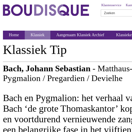
Klantenservice
Kant
Home
Klassiek
Aangenaam Klassiek Archief
Klassiek
Klassiek Tip
Bach, Johann Sebastian
- Matthaus
Pygmalion / Pregardien / Devielhe
Bach en Pygmalion: het verhaal va
Bach ‘de grote Thomaskantor’ kopp
en voortdurend vernieuwende zan
een belangrijke fase in het vijfti