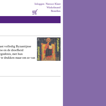
Inloggen
Nieuwe Klant
Winkelmand
Bestellen
ast volledig Byzantijnse
ouw en de droefheid
egrafenis, met hun
er te drukken maar om ze van