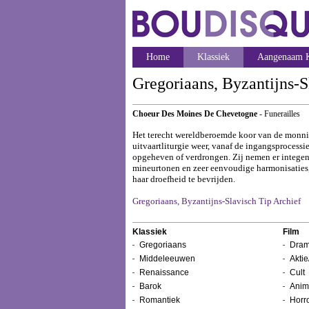
Home
Klassiek
Aangenaam K
Gregoriaans, Byzantijns-S
Choeur Des Moines De Chevetogne
- Funerailles
Het terecht wereldberoemde koor van de monnik
uitvaartliturgie weer, vanaf de ingangsprocessie
opgeheven of verdrongen. Zij nemen er integend
mineurtonen en zeer eenvoudige harmonisaties, d
haar droefheid te bevrijden.
Gregoriaans, Byzantijns-Slavisch Tip Archief
Klassiek
Film
Gregoriaans
Dram
Middeleeuwen
Aktie
Renaissance
Cult
Barok
Anim
Romantiek
Horr