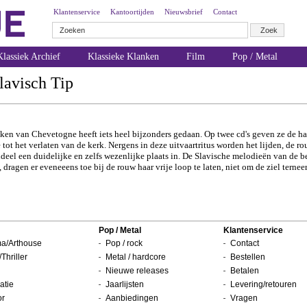
Klantenservice
Kantoortijden
Nieuwsbrief
Contact
lassiek Archief
Klassieke Klanken
Film
Pop / Metal
lavisch Tip
en van Chevetogne heeft iets heel bijzonders gedaan. Op twee cd's geven ze de ha
 tot het verlaten van de kerk. Nergens in deze uitvaartritus worden het lijden, de r
eel een duidelijke en zelfs wezenlijke plaats in. De Slavische melodieën van de b
ragen er eveneeens toe bij de rouw haar vrije loop te laten, niet om de ziel terne
Pop / Metal
Klantenservice
a/Arthouse
Pop / rock
Contact
/Thriller
Metal / hardcore
Bestellen
Nieuwe releases
Betalen
atie
Jaarlijsten
Levering/retouren
or
Aanbiedingen
Vragen